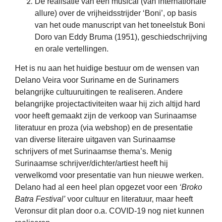
De realisatie van een musical (van internationale
allure) over de vrijheidsstrijder ‘Boni’, op basis
van het oude manuscript van het toneelstuk Boni
Doro van Eddy Bruma (1951), geschiedschrijving
en orale vertellingen.
Het is nu aan het huidige bestuur om de wensen van
Delano Veira voor Suriname en de Surinamers
belangrijke cultuuruitingen te realiseren. Andere
belangrijke projectactiviteiten waar hij zich altijd hard
voor heeft gemaakt zijn de verkoop van Surinaamse
literatuur en proza (via webshop) en de presentatie
van diverse literaire uitgaven van Surinaamse
schrijvers of met Surinaamse thema’s. Menig
Surinaamse schrijver/dichter/artiest heeft hij
verwelkomd voor presentatie van hun nieuwe werken.
Delano had al een heel plan opgezet voor een
‘Broko
Batra Festival’
voor cultuur en literatuur, maar heeft
Veronsur dit plan door o.a. COVID-19 nog niet kunnen