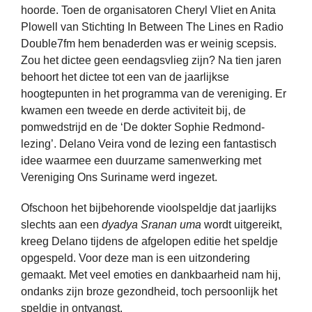
hoorde. Toen de organisatoren Cheryl Vliet en Anita
Plowell van Stichting In Between The Lines en Radio
Double7fm hem benaderden was er weinig scepsis.
Zou het dictee geen eendagsvlieg zijn? Na tien jaren
behoort het dictee tot een van de jaarlijkse
hoogtepunten in het programma van de vereniging. Er
kwamen een tweede en derde activiteit bij, de
pomwedstrijd en de ‘De dokter Sophie Redmond-
lezing’. Delano Veira vond de lezing een fantastisch
idee waarmee een duurzame samenwerking met
Vereniging Ons Suriname werd ingezet.
Ofschoon het bijbehorende vioolspeldje dat jaarlijks
slechts aan een
dyadya
Sranan uma
wordt uitgereikt,
kreeg Delano tijdens de afgelopen editie het speldje
opgespeld. Voor deze man is een uitzondering
gemaakt. Met veel emoties en dankbaarheid nam hij,
ondanks zijn broze gezondheid, toch persoonlijk het
speldje in ontvangst.